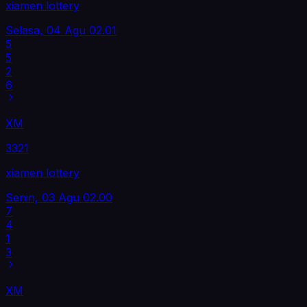
xiamen lottery
Selasa, 04 Agu
02.01
5
5
2
6
XM
3321
xiamen lottery
Senin, 03 Agu
02.00
7
4
1
3
XM