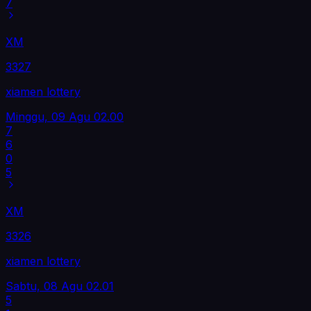
7
XM
3327
xiamen lottery
Minggu, 09 Agu
02.00
7
6
0
5
XM
3326
xiamen lottery
Sabtu, 08 Agu
02.01
5