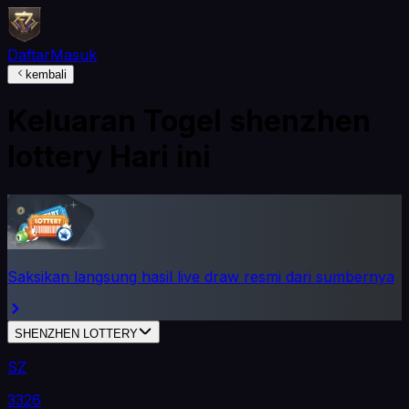
Daftar
Masuk
kembali
Keluaran Togel
shenzhen
lottery
Hari ini
Saksikan langsung hasil live draw resmi dari sumbernya
SHENZHEN LOTTERY
SZ
3326