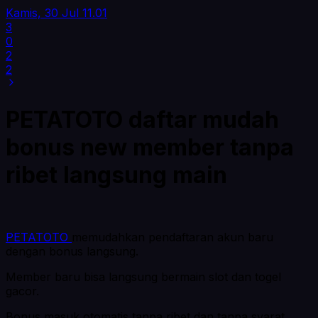
Kamis, 30 Jul
11.01
3
0
2
2
PETATOTO daftar mudah
bonus new member tanpa
ribet langsung main
PETATOTO
memudahkan pendaftaran akun baru
dengan bonus langsung.
Member baru bisa langsung bermain slot dan togel
gacor.
Bonus masuk otomatis tanpa ribet dan tanpa syarat