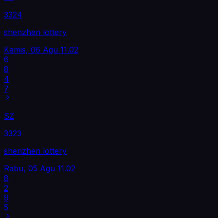
3324
shenzhen lottery
Kamis, 06 Agu
11.02
6
8
4
7
SZ
3323
shenzhen lottery
Rabu, 05 Agu
11.02
8
2
9
5