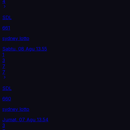
4
SDL
661
sydney lotto
Sabtu, 08 Agu
13.55
1
3
7
7
SDL
660
sydney lotto
Jumat, 07 Agu
13.54
3