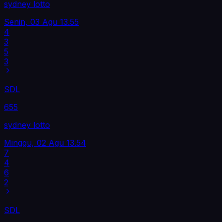
sydney lotto
Senin, 03 Agu
13.55
4
3
5
3
SDL
655
sydney lotto
Minggu, 02 Agu
13.54
7
4
6
2
SDL