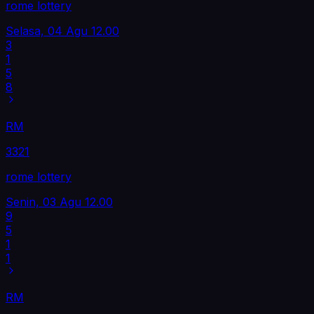
rome lottery
Selasa, 04 Agu
12.00
3
1
5
8
RM
3321
rome lottery
Senin, 03 Agu
12.00
9
5
1
1
RM