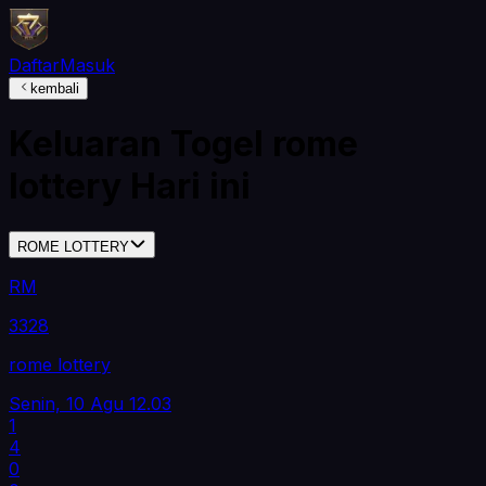
Daftar
Masuk
kembali
Keluaran Togel
rome
lottery
Hari ini
ROME LOTTERY
RM
3328
rome lottery
Senin, 10 Agu
12.03
1
4
0