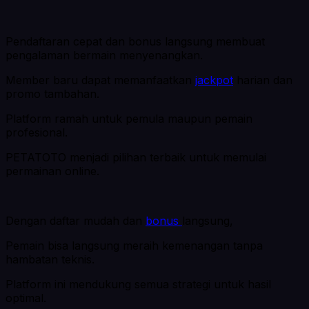
Pendaftaran cepat dan bonus langsung membuat
pengalaman bermain menyenangkan.
Member baru dapat memanfaatkan
jackpot
harian dan
promo tambahan.
Platform ramah untuk pemula maupun pemain
profesional.
PETATOTO menjadi pilihan terbaik untuk memulai
permainan online.
Dengan daftar mudah dan
bonus
langsung,
Pemain bisa langsung meraih kemenangan tanpa
hambatan teknis.
Platform ini mendukung semua strategi untuk hasil
optimal.