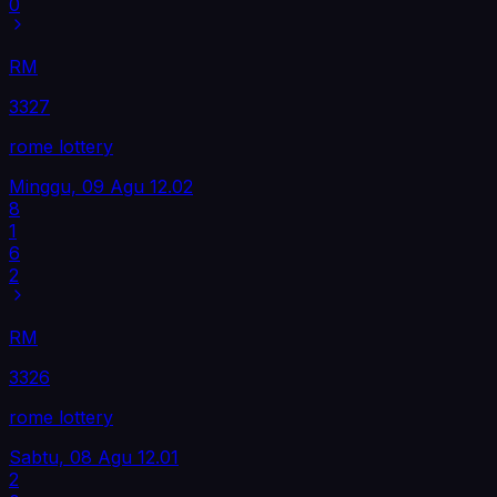
0
RM
3327
rome lottery
Minggu, 09 Agu
12.02
8
1
6
2
RM
3326
rome lottery
Sabtu, 08 Agu
12.01
2