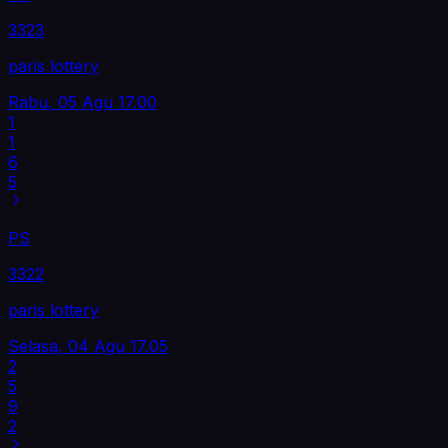
3323
paris lottery
Rabu, 05 Agu
17.00
1
1
6
5
PS
3322
paris lottery
Selasa, 04 Agu
17.05
2
5
9
2