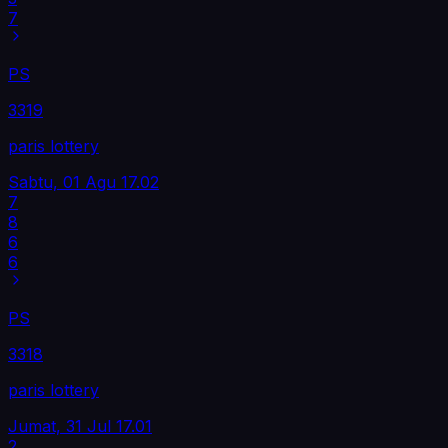
7
PS
3319
paris lottery
Sabtu, 01 Agu
17.02
7
8
6
6
PS
3318
paris lottery
Jumat, 31 Jul
17.01
2