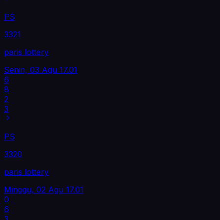
PS
3321
paris lottery
Senin, 03 Agu
17.01
6
8
2
3
PS
3320
paris lottery
Minggu, 02 Agu
17.01
0
6
3