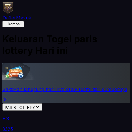
Daftar
Masuk
kembali
Keluaran Togel
paris
lottery
Hari ini
Saksikan langsung hasil live draw resmi dari sumbernya
PARIS LOTTERY
PS
3325