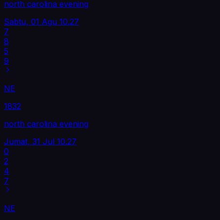
north carolina evening
Sabtu, 01 Agu
10.27
7
8
5
9
NE
1832
north carolina evening
Jumat, 31 Jul
10.27
0
2
4
7
NE