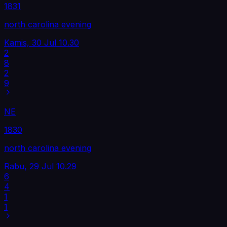
1831
north carolina evening
Kamis, 30 Jul
10.30
2
8
2
9
NE
1830
north carolina evening
Rabu, 29 Jul
10.29
6
4
1
1