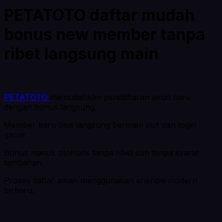
PETATOTO daftar mudah
bonus new member tanpa
ribet langsung main
PETATOTO
memudahkan pendaftaran akun baru
dengan bonus langsung.
Member baru bisa langsung bermain slot dan togel
gacor.
Bonus masuk otomatis tanpa ribet dan tanpa syarat
tambahan.
Proses daftar aman menggunakan enkripsi modern
terbaru.