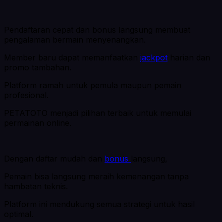
Pendaftaran cepat dan bonus langsung membuat
pengalaman bermain menyenangkan.
Member baru dapat memanfaatkan
jackpot
harian dan
promo tambahan.
Platform ramah untuk pemula maupun pemain
profesional.
PETATOTO menjadi pilihan terbaik untuk memulai
permainan online.
Dengan daftar mudah dan
bonus
langsung,
Pemain bisa langsung meraih kemenangan tanpa
hambatan teknis.
Platform ini mendukung semua strategi untuk hasil
optimal.