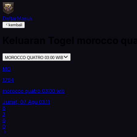
Daftar
Masuk
kembali
Keluaran Togel
morocco qua
MOROCCO QUATRO 03:00 WIB
MO
1794
morocco quatro 03:00 wib
Jumat, 07 Agu
03.11
8
3
6
0