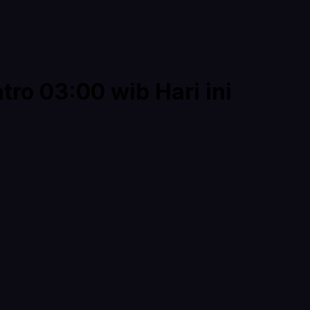
tro 03:00 wib
Hari ini