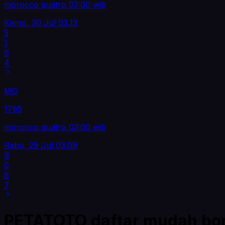
morocco quatro 03:00 wib
Kamis, 30 Jul
03.13
5
1
6
4
MO
1785
morocco quatro 03:00 wib
Rabu, 29 Jul
03.09
9
0
8
7
PETATOTO daftar mudah bon