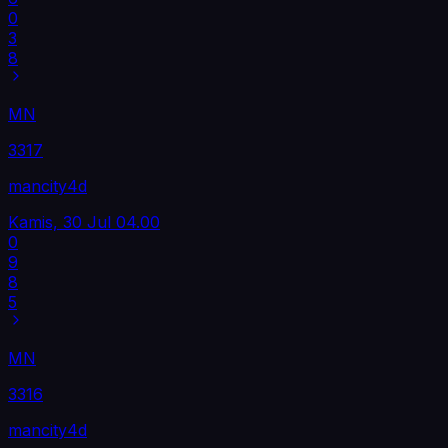
0
3
8
MN
3317
mancity4d
Kamis, 30 Jul
04.00
0
9
8
5
MN
3316
mancity4d