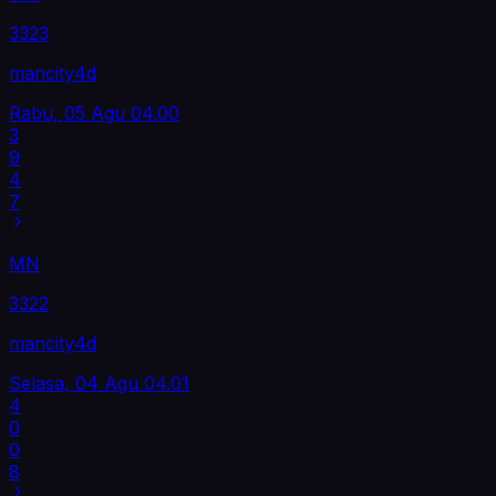
3323
mancity4d
Rabu, 05 Agu
04.00
3
9
4
7
MN
3322
mancity4d
Selasa, 04 Agu
04.01
4
0
0
8