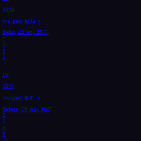
3323
liverpool lottery
Rabu, 05 Agu
15.01
1
0
5
3
LV
3322
liverpool lottery
Selasa, 04 Agu
15.01
5
2
6
5