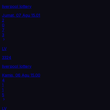
liverpool lottery
Jumat, 07 Agu
15.01
2
0
7
3
LV
3324
liverpool lottery
Kamis, 06 Agu
15.00
4
1
1
5
LV