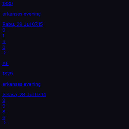
1830
arkansas evening
Rabu, 29 Jul
07.15
0
1
4
0
AE
1829
arkansas evening
Selasa, 28 Jul
07.14
8
9
8
6