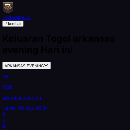
Daftar
Masuk
kembali
Keluaran Togel
arkansas
evening
Hari ini
ARKANSAS EVENING
AE
1838
arkansas evening
Kamis, 06 Agu
07.34
2
5
9