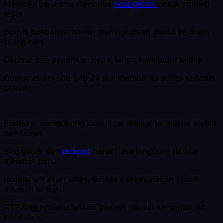
Member baru bisa mencoba
pola gacor
untuk strategi
tepat.
Bonus tambahan harian meningkatkan modal bermain
setiap hari.
Deposit dan penarikan cepat tanpa hambatan teknis.
Customer service siap 24 jam membantu setiap kendala
pemain.
Platform mendukung semua perangkat termasuk mobile
dan tablet.
Slot gacor dan
jackpot
harian bisa langsung dicoba
member baru.
Keamanan akun selalu terjaga menggunakan sistem
modern terbaru.
RTP tinggi memudahkan pemain meraih kemenangan
konsisten.