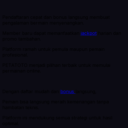
Pendaftaran cepat dan bonus langsung membuat
pengalaman bermain menyenangkan.
Member baru dapat memanfaatkan
jackpot
harian dan
promo tambahan.
Platform ramah untuk pemula maupun pemain
profesional.
PETATOTO menjadi pilihan terbaik untuk memulai
permainan online.
Dengan daftar mudah dan
bonus
langsung,
Pemain bisa langsung meraih kemenangan tanpa
hambatan teknis.
Platform ini mendukung semua strategi untuk hasil
optimal.