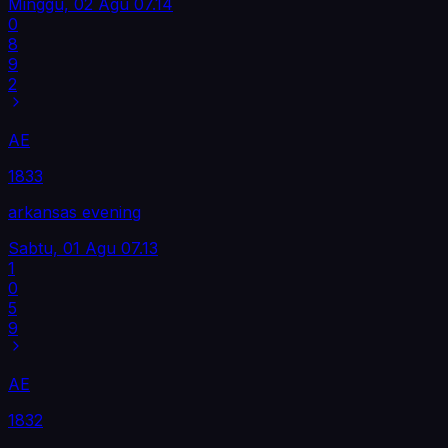
Minggu, 02 Agu
07.14
0
8
9
2
AE
1833
arkansas evening
Sabtu, 01 Agu
07.13
1
0
5
9
AE
1832