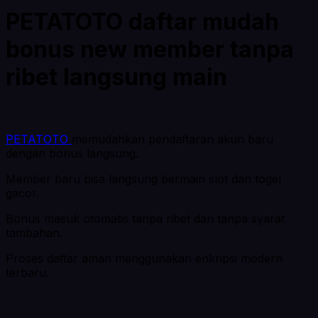
PETATOTO daftar mudah
bonus new member tanpa
ribet langsung main
PETATOTO
memudahkan pendaftaran akun baru
dengan bonus langsung.
Member baru bisa langsung bermain slot dan togel
gacor.
Bonus masuk otomatis tanpa ribet dan tanpa syarat
tambahan.
Proses daftar aman menggunakan enkripsi modern
terbaru.