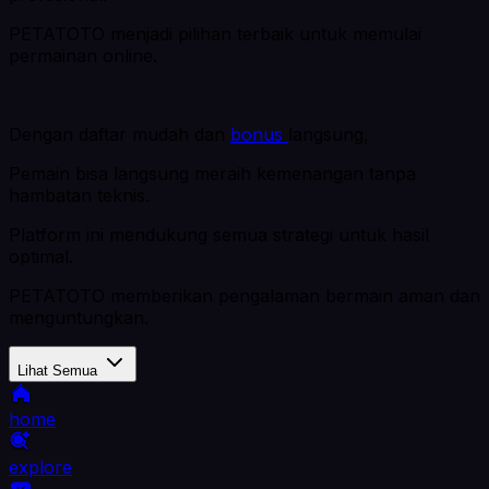
PETATOTO menjadi pilihan terbaik untuk memulai
permainan online.
Dengan daftar mudah dan
bonus
langsung,
Pemain bisa langsung meraih kemenangan tanpa
hambatan teknis.
Platform ini mendukung semua strategi untuk hasil
optimal.
PETATOTO memberikan pengalaman bermain aman dan
menguntungkan.
Lihat Semua
home
explore