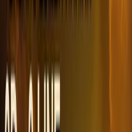
-Link Group : t.me/lombaharianlxgroup ( ROOM
LOMBA HARIAN LXGROUP )
🕑 JAM BUKA & TUTUP PASARAN
- Sydneypools : Buka 08:00 WIB – Tutup 13:00 WIB
- Hongkongpools : Buka 17:00 WIB – Tutup 22:00 WIB
HADIAH LOMBA 3D-3LINE (Min. Bet Rp10.000)