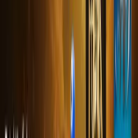
- HIBURAN - 50.000
- HIBURAN - 50.000
- HIBURAN - 50.000
- HIBURAN - 50.000
- HIBURAN - 50.000
- HIBURAN - 50.000