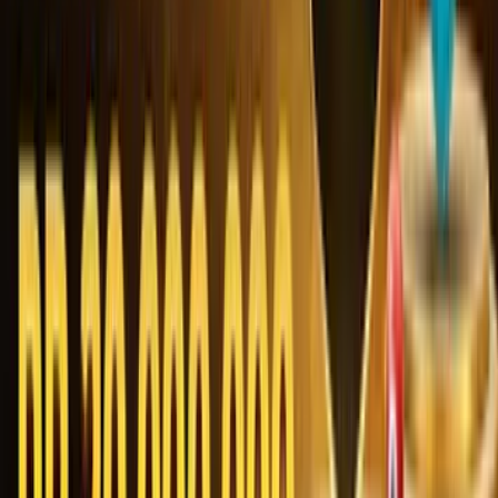
- Peserta yang mengikuti Lomba Sydneypools wajib
melakukan 1 (satu) kali deposit sesuai ketentuan.
Note:Apabila peserta juga ingin mengikuti Lomba
hongkongpools , maka wajib melakukan 1 (satu) kali
deposit lagi.
- Penggabungan nominal deposit Sydneypools dan
Hongkongpools tidak berlaku. Setiap peserta harus
memenuhi nominal deposit sesuai ketentuan dalam
satu kali transaksi.
- 1 user id dengan komentar teratas akan
mendapatkan Hadiah Utama , Komentar peringkat 2–6
akan mendapatkan Hadiah Hiburan
- Jika ada kesalahan format, peserta boleh hapus dan
posting ulang sebelum lomba ditutup.