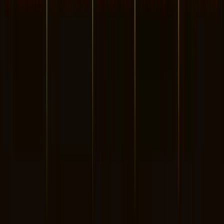
promo tambahan.
Platform ramah untuk pemula maupun pemain
profesional.
PETATOTO menjadi pilihan terbaik untuk memulai
permainan online.
Dengan daftar mudah dan
bonus
langsung,
Pemain bisa langsung meraih kemenangan tanpa
hambatan teknis.
Platform ini mendukung semua strategi untuk hasil
optimal.
PETATOTO memberikan pengalaman bermain aman dan
menguntungkan.
Lihat Semua