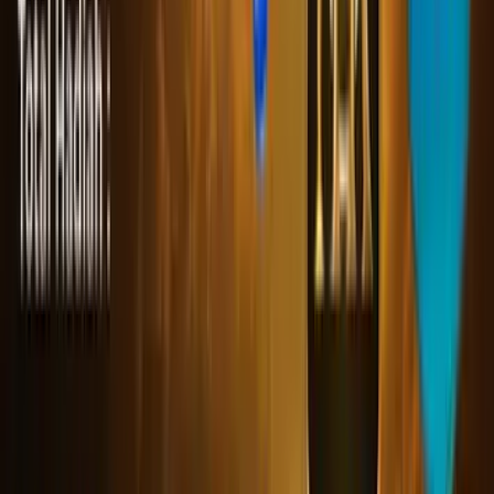
SYARAT & KETENTUAN LOMBA :
- Wajib memiliki User ID di BO ( CONTOH LXTOTO )
- Minimal transaksi betting Rp10.000 Permainan 2D 3D
4D (setelah potong diskon) di pasaran yang
dilombakan.
- Wajib melakukan deposit dengan minimal deposit
Rp10.000 , Deposit harus dilakukan sebelum lomba
ditutup