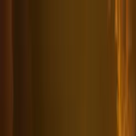
Daftar
Masuk
kembali
Detail Promosi
LOMBA HARIAN 3D-3LINE
🎉 INFO TERBARU LOMBA HARIAN LXGROUP 🎉