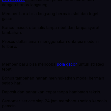
dengan bonus langsung.
Member baru bisa langsung bermain slot dan togel
gacor.
Bonus masuk otomatis tanpa ribet dan tanpa syarat
tambahan.
Proses daftar aman menggunakan enkripsi modern
terbaru.
Member baru bisa mencoba
pola gacor
untuk strategi
tepat.
Bonus tambahan harian meningkatkan modal bermain
setiap hari.
Deposit dan penarikan cepat tanpa hambatan teknis.
Customer service siap 24 jam membantu setiap kendala
pemain.