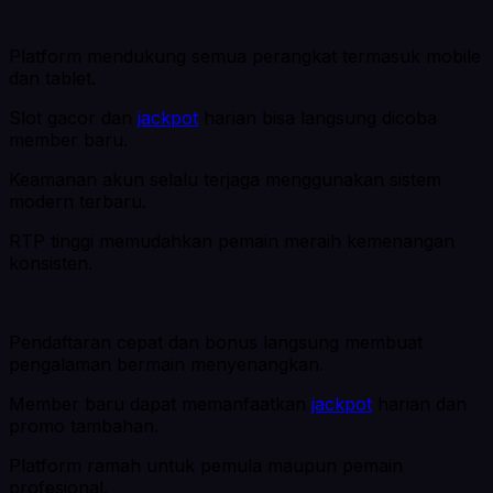
Platform mendukung semua perangkat termasuk mobile
dan tablet.
Slot gacor dan
jackpot
harian bisa langsung dicoba
member baru.
Keamanan akun selalu terjaga menggunakan sistem
modern terbaru.
RTP tinggi memudahkan pemain meraih kemenangan
konsisten.
Pendaftaran cepat dan bonus langsung membuat
pengalaman bermain menyenangkan.
Member baru dapat memanfaatkan
jackpot
harian dan
promo tambahan.
Platform ramah untuk pemula maupun pemain
profesional.