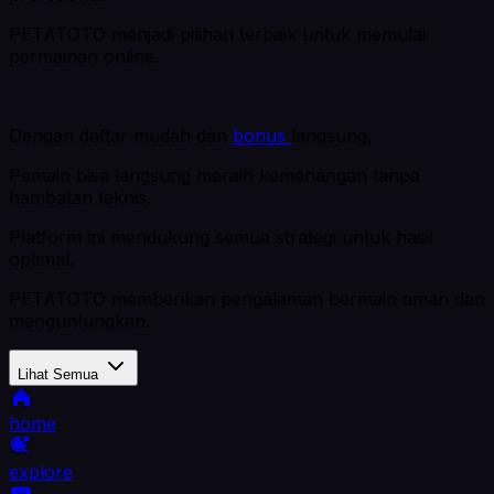
PETATOTO menjadi pilihan terbaik untuk memulai
permainan online.
Dengan daftar mudah dan
bonus
langsung,
Pemain bisa langsung meraih kemenangan tanpa
hambatan teknis.
Platform ini mendukung semua strategi untuk hasil
optimal.
PETATOTO memberikan pengalaman bermain aman dan
menguntungkan.
Lihat Semua
home
explore