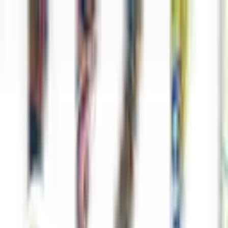
Daftar
Masuk
casino
Cari Permainan
clash of clans super rich
fire in the hole 3
crazy time
spire+
mines+
crash game
for you
slot
live casino
4
arcade
fishing
2603
635
104
21
Provider :
World Match
Filter :
TERKENAL
EL SUEÑO DE ANTONIO Y ERANDI
World Match