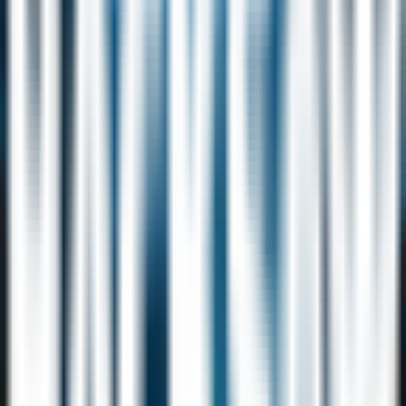
Tiger Legends
Hacksaw
Alpha Eagle
Hacksaw
Aztec Twist
Hacksaw
Beam Boys
Hacksaw
Beast Below
Hacksaw
Benny the Beer
Hacksaw
Bloodthirst
Hacksaw
Book of Time
Hacksaw
Booze Bash
Hacksaw
Born Wild
Hacksaw
Bouncy Bombs
Hacksaw
Break Bones
Hacksaw
Buffalo Stack 'n' Sync
Hacksaw
Cash Compass
Hacksaw
Cash Crew
Hacksaw
Cash Quest
Hacksaw
Chaos Crew
Hacksaw
Cubes
Hacksaw
Cubes 2
Hacksaw
Cursed Crypt
Hacksaw
Cursed Seas
Hacksaw
Dark Summoning
Hacksaw
Dawn of Kings
Hacksaw