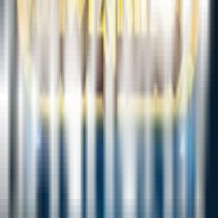
Proses daftar aman menggunakan enkripsi modern
terbaru.
Member baru bisa mencoba
pola gacor
untuk strategi
tepat.
Bonus tambahan harian meningkatkan modal bermain
setiap hari.
Deposit dan penarikan cepat tanpa hambatan teknis.
Customer service siap 24 jam membantu setiap kendala
pemain.
Platform mendukung semua perangkat termasuk mobile
dan tablet.
Slot gacor dan
jackpot
harian bisa langsung dicoba
member baru.