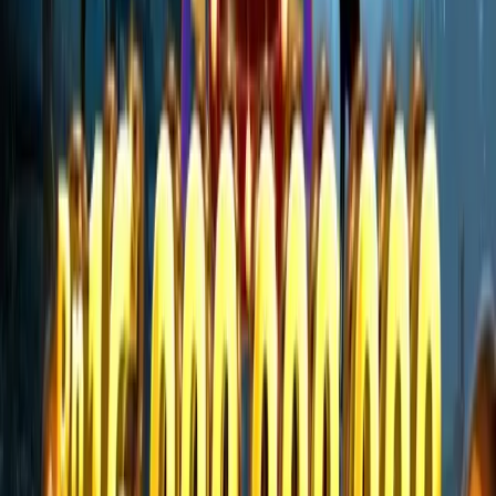
Member baru bisa mencoba
pola gacor
untuk strategi
tepat.
Bonus tambahan harian meningkatkan modal bermain
setiap hari.
Deposit dan penarikan cepat tanpa hambatan teknis.
Customer service siap 24 jam membantu setiap kendala
pemain.
Platform mendukung semua perangkat termasuk mobile
dan tablet.
Slot gacor dan
jackpot
harian bisa langsung dicoba
member baru.
Keamanan akun selalu terjaga menggunakan sistem
modern terbaru.
RTP tinggi memudahkan pemain meraih kemenangan
konsisten.