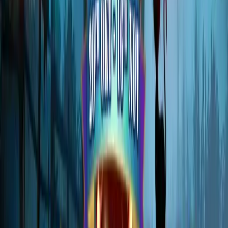
PETATOTO daftar mudah
bonus new member tanpa
ribet langsung main
PETATOTO
memudahkan pendaftaran akun baru
dengan bonus langsung.
Member baru bisa langsung bermain slot dan togel
gacor.
Bonus masuk otomatis tanpa ribet dan tanpa syarat
tambahan.
Proses daftar aman menggunakan enkripsi modern
terbaru.