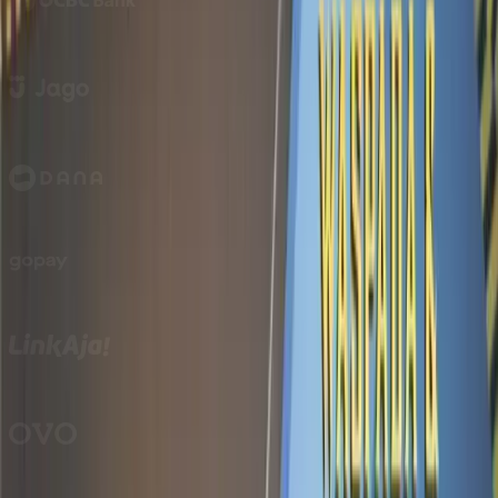
online
online
online
online
online
online