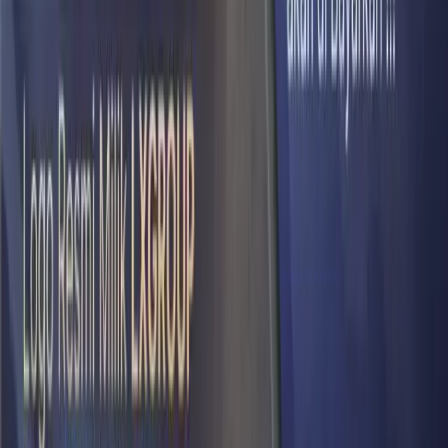
Slot gacor dan
jackpot
harian bisa langsung dicoba
member baru.
Keamanan akun selalu terjaga menggunakan sistem
modern terbaru.
RTP tinggi memudahkan pemain meraih kemenangan
konsisten.
Pendaftaran cepat dan bonus langsung membuat
pengalaman bermain menyenangkan.
Member baru dapat memanfaatkan
jackpot
harian dan
promo tambahan.
Platform ramah untuk pemula maupun pemain
profesional.
PETATOTO menjadi pilihan terbaik untuk memulai
permainan online.