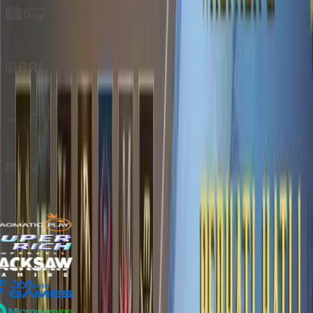
online
online
online
online