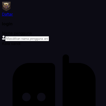
Daftar
login
Nama pengguna
Kata sandi