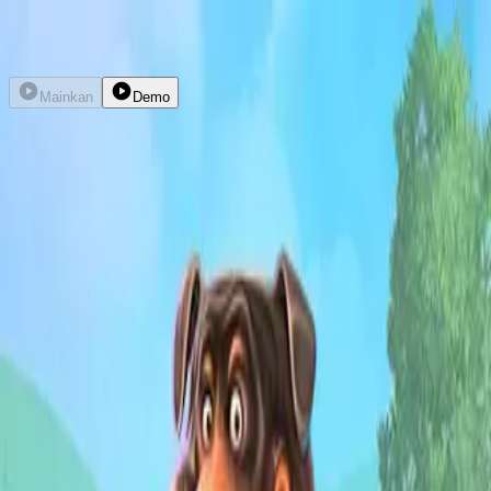
Daftar
Masuk
Mainkan
Demo
The Dog House Megaways
pragmatic
kembali
PETATOTO daftar mudah
bonus new member tanpa
ribet langsung main
PETATOTO
memudahkan pendaftaran akun baru
dengan bonus langsung.
Member baru bisa langsung bermain slot dan togel
gacor.