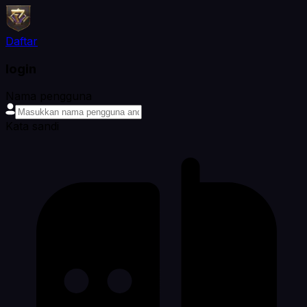
Daftar
login
Nama pengguna
Kata sandi