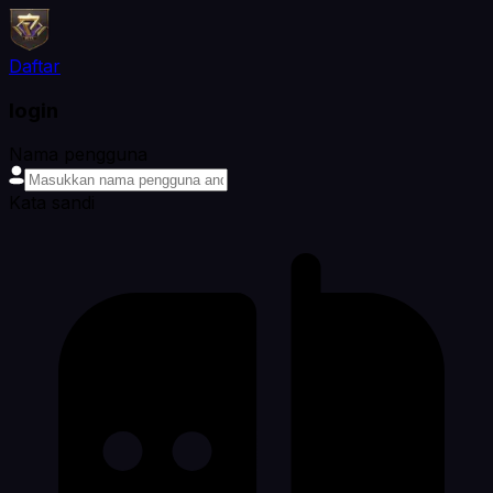
Daftar
login
Nama pengguna
Kata sandi