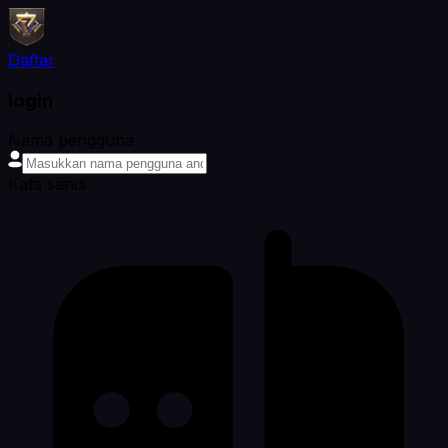
Daftar
login
Nama pengguna
Kata sandi