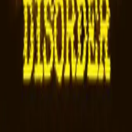
Dengan daftar mudah dan
bonus
langsung,
Pemain bisa langsung meraih kemenangan tanpa
hambatan teknis.
Platform ini mendukung semua strategi untuk hasil
optimal.
PETATOTO memberikan pengalaman bermain aman dan
menguntungkan.
Lihat Semua
home
explore
promo
dompet
livechat