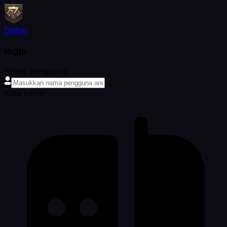
Daftar
login
Nama pengguna
Kata sandi